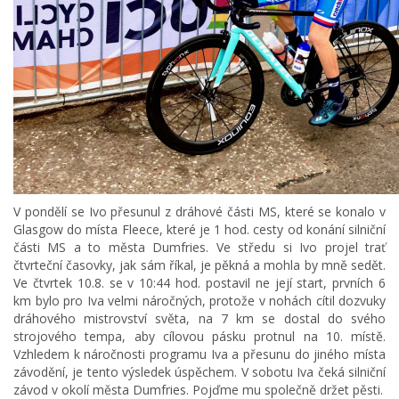
V pondělí se Ivo přesunul z dráhové části MS, které se konalo v
Glasgow do místa Fleece, které je 1 hod. cesty od konání silniční
části MS a to města Dumfries. Ve středu si Ivo projel trať
čtvrteční časovky, jak sám říkal, je pěkná a mohla by mně sedět.
Ve čtvrtek 10.8. se v 10:44 hod. postavil ne její start, prvních 6
km bylo pro Iva velmi náročných, protože v nohách cítil dozvuky
dráhového mistrovství světa, na 7 km se dostal do svého
strojového tempa, aby cílovou pásku protnul na 10. místě.
Vzhledem k náročnosti programu Iva a přesunu do jiného místa
závodění, je tento výsledek úspěchem. V sobotu Iva čeká silniční
závod v okolí města Dumfries. Pojďme mu společně držet pěsti.