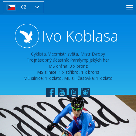
Přejít
CZ
To
k
nav
hlavnímu
obsahu
Ivo Koblasa
Cyklista, Vicemistr světa, Mistr Evropy
Trojnásobný účastník Paralympijských her
MS dráha: 3 x bronz
MS silnice: 1 x stříbro, 1 x bronz
ME silnice: 1 x zlato, ME sil. časovka: 1 x zlato