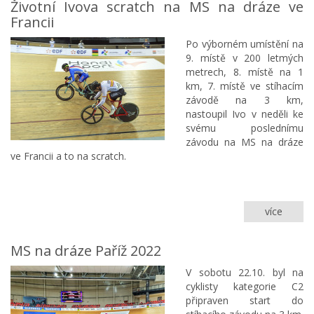
Životní Ivova scratch na MS na dráze ve
v
Francii
My-
Face
Po výborném umístění na
9. místě v 200 letmých
metrech, 8. místě na 1
km, 7. místě ve stíhacím
závodě na 3 km,
nastoupil Ivo v neděli ke
svému poslednímu
závodu na MS na dráze
ve Francii a to na scratch.
více
Životní
Ivova
scratc
MS na dráze Paříž 2022
na
MS
V sobotu 22.10. byl na
na
cyklisty kategorie C2
dráze
připraven start do
ve