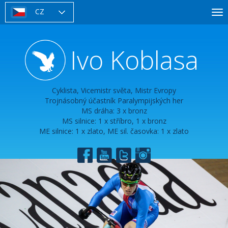
Přejít
CZ
To
k
nav
hlavnímu
obsahu
Ivo Koblasa
Cyklista, Vicemistr světa, Mistr Evropy
Trojnásobný účastník Paralympijských her
MS dráha: 3 x bronz
MS silnice: 1 x stříbro, 1 x bronz
ME silnice: 1 x zlato, ME sil. časovka: 1 x zlato