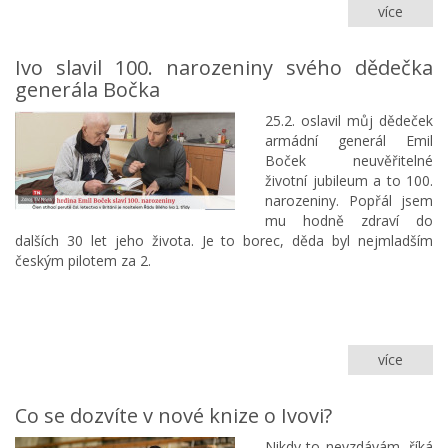
více
Ivo
handi
sport
Ivo slavil 100. narozeniny svého dědečka
Jihomo
generála Bočka
kraje
25.2. oslavil můj dědeček
armádní generál Emil
Boček neuvěřitelné
životní jubileum a to 100.
narozeniny. Popřál jsem
mu hodně zdraví do
dalších 30 let jeho života. Je to borec, děda byl nejmladším
českým pilotem za 2.
více
Ivo
slavil
100.
Co se dozvíte v nové knize o Ivovi?
naroze
svého
Nikdy to nevzdávám, říká