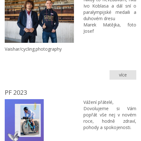
dědeč
Ivo Koblasa a dál sní o
generá
paralympijské medaili a
Bočka
duhovém dresu
Marek Matějka, foto
Josef
Vaishar/cycling.photography
více
Co
se
dozvít
PF 2023
v
nové
Vážení přátelé,
knize
Dovolujeme si Vám
o
popřát vše nej v novém
Ivovi?
roce, hodně zdraví,
pohody a spokojenosti.