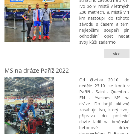
stíhacího závodu na 3 km.
Francii
Ivo po 9. místě v letmých
200 metrech, 8. místě v 1
km nastoupil do tohoto
závodu s časem a těmi
nejlepšími soupeři pln
odhodlání opět nedat
svoji kůži zadarmo.
více
MS
na
dráze
MS na dráze Paříž 2022
Paříž
2022
Od čtvrtka 20.10. do
neděle 23.10. se koná v
Paříži - Saint - Quentin -
EN - Yvelines MS na
dráze. Do bojů aktivně
zasahuje Ivo, který svoji
přípravu do poslední
chvíle ladil na brněnské
betonové dráze
domovského TJ Favoritu