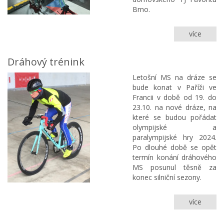
Brno.
více
MS
na
dráze
Dráhový trénink
Paříž
2022
Letošní MS na dráze se
bude konat v Paříži ve
Francii v době od 19. do
23.10. na nové dráze, na
které se budou pořádat
olympijské a
paralympijské hry 2024.
Po dlouhé době se opět
termín konání dráhového
MS posunul těsně za
konec silniční sezony.
více
Dráho
trénink