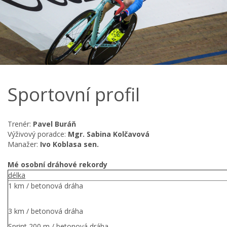
Sportovní profil
Trenér:
Pavel Buráň
Výživový poradce:
Mgr. Sabina Kolčavová
Manažer:
Ivo Koblasa sen.
Mé osobní dráhové rekordy
délka
1 km / betonová dr
3 km / betonová dráha
Sprint 200 m / betonová dráha