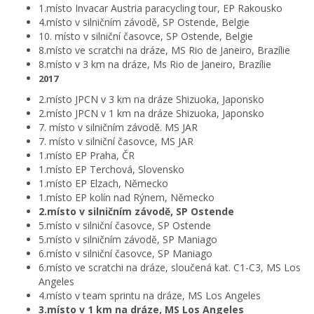
1.místo Invacar Austria paracycling tour, EP Rakousko
4.místo v silničním závodě, SP Ostende, Belgie
10. místo v silniční časovce, SP Ostende, Belgie
8.místo ve scratchi na dráze, MS Rio de Janeiro, Brazílie
8.místo v 3 km na dráze, Ms Rio de Janeiro, Brazílie
2017
2.místo JPCN v 3 km na dráze Shizuoka, Japonsko
2.místo JPCN v 1 km na dráze Shizuoka, Japonsko
7. místo v silničním závodě. MS JAR
7. místo v silniční časovce, MS JAR
1.místo EP Praha, ČR
1.místo EP Terchová, Slovensko
1.místo EP Elzach, Německo
1.místo EP kolín nad Rýnem, Německo
2.místo v silničním závodě, SP Ostende
5.místo v silniční časovce, SP Ostende
5.místo v silničním závodě, SP Maniago
6.místo v silniční časovce, SP Maniago
6.místo ve scratchi na dráze, sloučená kat. C1-C3, MS Los
Angeles
4.místo v team sprintu na dráze, MS Los Angeles
3.místo v 1 km na dráze, MS Los Angeles