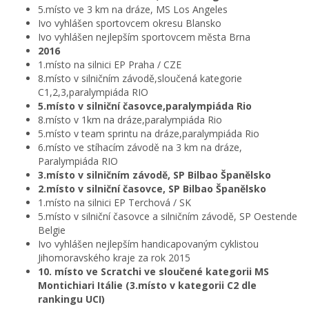
5.místo ve 3 km na dráze, MS Los Angeles
Ivo vyhlášen sportovcem okresu Blansko
Ivo vyhlášen nejlepším sportovcem města Brna
2016
1.místo na silnici EP Praha / CZE
8.místo v silničním závodě,sloučená kategorie
C1,2,3,paralympiáda RIO
5.místo v silniční časovce,paralympiáda Rio
8.místo v 1km na dráze,paralympiáda Rio
5.místo v team sprintu na dráze,paralympiáda Rio
6.místo ve stíhacím závodě na 3 km na dráze,
Paralympiáda RIO
3.místo v silničním závodě, SP Bilbao Španělsko
2.místo v silniční časovce, SP Bilbao Španělsko
1.místo na silnici EP Terchová / SK
5.místo v silniční časovce a silničním závodě, SP Oestende
Belgie
Ivo vyhlášen nejlepším handicapovaným cyklistou
Jihomoravského kraje za rok 2015
10. místo ve Scratchi ve sloučené kategorii MS
Montichiari Itálie (3.místo v kategorii C2 dle
rankingu UCI)