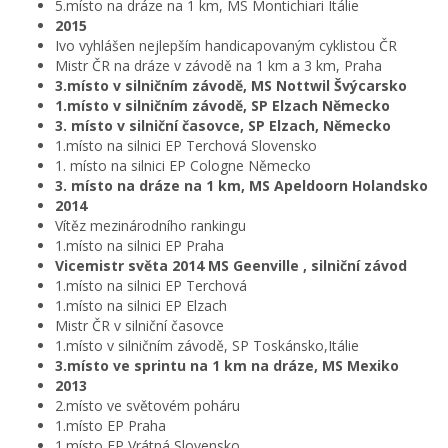
5.místo na dráze na 1 km, MS Montichiari Itálie
2015
Ivo vyhlášen nejlepším handicapovaným cyklistou ČR
Mistr ČR na dráze v závodě na 1 km a 3 km, Praha
3.místo v silničním závodě, MS Nottwil Švýcarsko
1.místo v silničním závodě, SP Elzach Německo
3. místo v silniční časovce, SP Elzach, Německo
1.místo na silnici EP Terchová Slovensko
1. místo na silnici EP Cologne Německo
3. místo na dráze na 1 km, MS Apeldoorn Holandsko
2014
Vítěz mezinárodního rankingu
1.místo na silnici EP Praha
Vicemistr světa 2014 MS Geenville , silniční závod
1.místo na silnici EP Terchová
1.místo na silnici EP Elzach
Mistr ČR v silniční časovce
1.místo v silničním závodě, SP Toskánsko,Itálie
3.místo ve sprintu na 1 km na dráze, MS Mexiko
2013
2.místo ve světovém poháru
1.místo EP Praha
1.místo EP Vrátná Slovensko