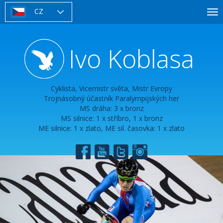
Přejít
CZ
To
k
nav
hlavnímu
obsahu
Ivo Koblasa
Cyklista, Vicemistr světa, Mistr Evropy
Trojnásobný účastník Paralympijských her
MS dráha: 3 x bronz
MS silnice: 1 x stříbro, 1 x bronz
ME silnice: 1 x zlato, ME sil. časovka: 1 x zlato