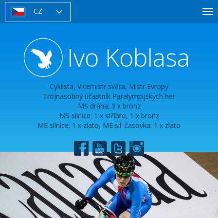
Přejít
CZ
To
k
nav
hlavnímu
obsahu
Ivo Koblasa
Cyklista, Vicemistr světa, Mistr Evropy
Trojnásobný účastník Paralympijských her
MS dráha: 3 x bronz
MS silnice: 1 x stříbro, 1 x bronz
ME silnice: 1 x zlato, ME sil. časovka: 1 x zlato