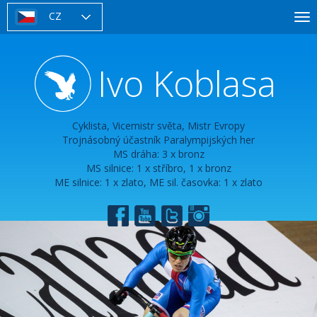
Přejít
CZ
To
k
nav
hlavnímu
obsahu
Ivo Koblasa
Cyklista, Vicemistr světa, Mistr Evropy
Trojnásobný účastník Paralympijských her
MS dráha: 3 x bronz
MS silnice: 1 x stříbro, 1 x bronz
ME silnice: 1 x zlato, ME sil. časovka: 1 x zlato