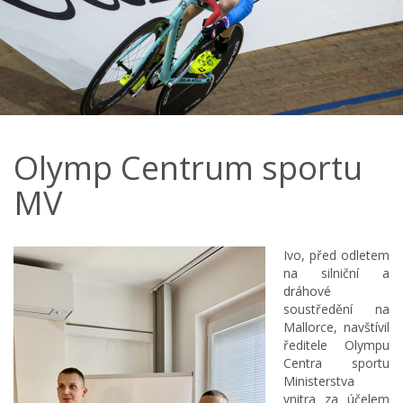
Olymp Centrum sportu
MV
Ivo, před odletem
na silniční a
dráhové
soustředění na
Mallorce, navštívil
ředitele Olympu
Centra sportu
Ministerstva
vnitra za účelem