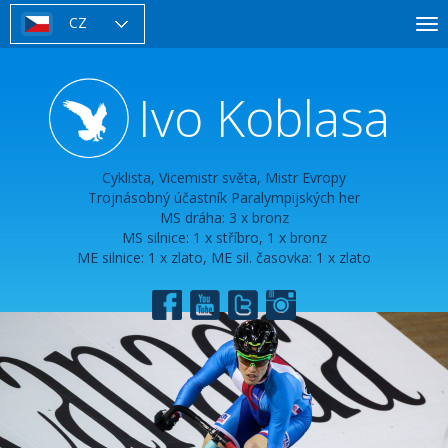
Přejít
CZ
To
k
nav
hlavnímu
obsahu
Ivo Koblasa
Cyklista, Vicemistr světa, Mistr Evropy
Trojnásobný účastník Paralympijských her
MS dráha: 3 x bronz
MS silnice: 1 x stříbro, 1 x bronz
ME silnice: 1 x zlato, ME sil. časovka: 1 x zlato