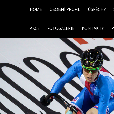
Přejít
k
HOME
OSOBNÍ PROFIL
ÚSPĚCHY
hlavnímu
obsahu
AKCE
FOTOGALERIE
KONTAKTY
P