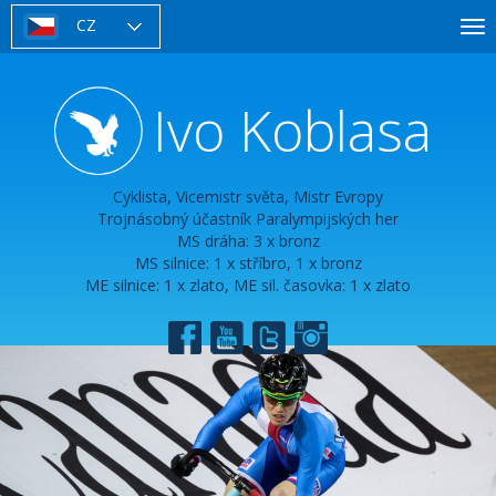
Přejít
CZ
To
k
nav
hlavnímu
obsahu
Ivo Koblasa
Cyklista, Vicemistr světa, Mistr Evropy
Trojnásobný účastník Paralympijských her
MS dráha: 3 x bronz
MS silnice: 1 x stříbro, 1 x bronz
ME silnice: 1 x zlato, ME sil. časovka: 1 x zlato