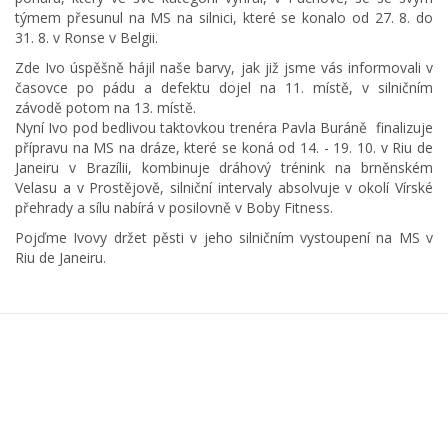
týmem přesunul na MS na silnici, které se konalo od 27. 8. do
31. 8. v Ronse v Belgii.
Zde Ivo úspěšně hájil naše barvy, jak již jsme vás informovali v
časovce po pádu a defektu dojel na 11. místě, v silničním
závodě potom na 13. místě.
Nyní Ivo pod bedlivou taktovkou trenéra Pavla Buráně finalizuje
přípravu na MS na dráze, které se koná od 14. - 19. 10. v Riu de
Janeiru v Brazílii, kombinuje dráhový trénink na brněnském
Velasu a v Prostějově, silniční intervaly absolvuje v okolí Vírské
přehrady a sílu nabírá v posilovně v Boby Fitness.
Pojďme Ivovy držet pěsti v jeho silničním vystoupení na MS v
Riu de Janeiru.