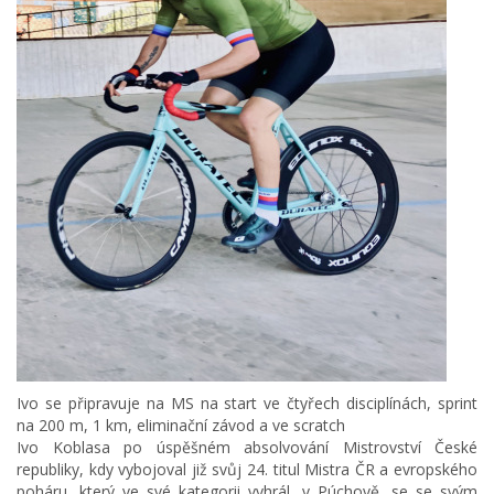
Ivo se připravuje na MS na start ve čtyřech disciplínách, sprint
na 200 m, 1 km, eliminační závod a ve scratch
Ivo Koblasa po úspěšném absolvování Mistrovství České
republiky, kdy vybojoval již svůj 24. titul Mistra ČR a evropského
poháru, který ve své kategorii vyhrál, v Púchově, se se svým